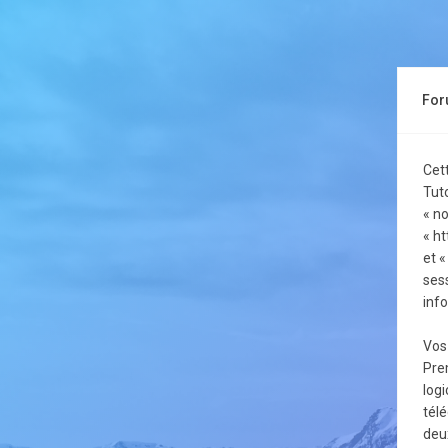
Foru
Cet
Tuto
« no
« ht
et «
sess
info
Vos
Pre
logi
tél
deux