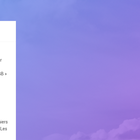
r
BB »
hiers
 Les