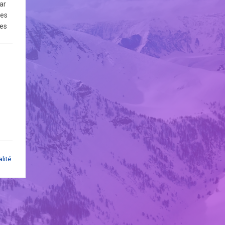
ar
les
les
vous
pas
par
et
alité
ès
ant