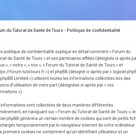
m du Tutorat de Santé de Tours - Politique de confidentialité
te politique de confidentialité explique en détail comment « Forum du
rat de Santé de Tours » et ses partenaires affiliés (désignés ci-après pa
us », « notre », « nos », « Forum du Tutorat de Santé de Tours » et
tps://forum.tutotours.fr ») et phpBB (désigné ci-après par « logiciel php
 phpBB Limited ») utilisent toutes les informations collectées lors des
ions d’utilisation de votre part (désignées ci-après par « vos
rmations »).
 informations sont collectées de deux manières différentes.
mièrement, en naviguant sur « Forum du Tutorat de Santé de Tours », le
ciel phpBB génèrera un certain nombre de cookies qui sont de petits fic
échargés temporairement par le navigateur internet de votre ordinateur.
 premiers cookies ne contiennent qu’un identifiant utilisateur et un