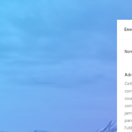
Env
Nom 
Adre
Cet
cor
cour
com
jam
pan
l’ut