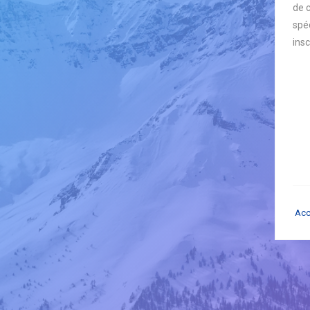
de 
spéc
insc
Acc