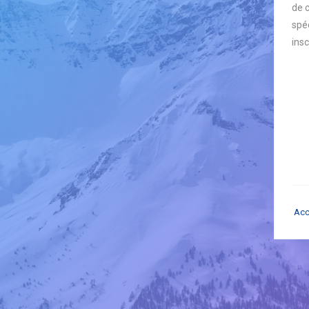
de 
spéc
insc
Acc