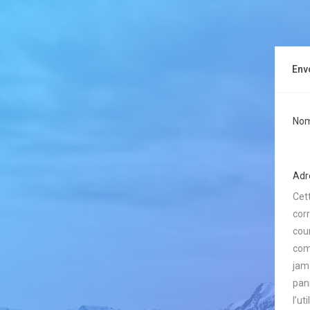
Env
Nom 
Adre
Cet
cor
cour
com
jam
pan
l’ut