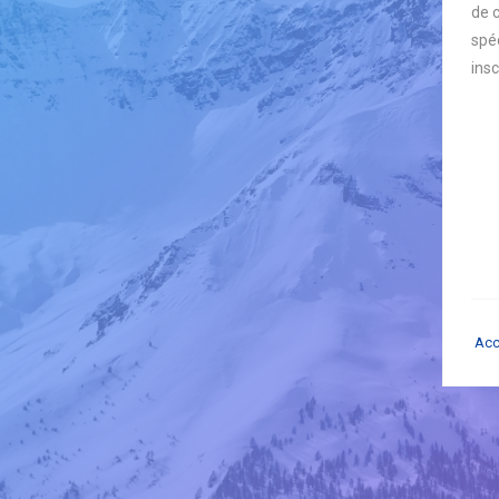
de 
spéc
insc
Acc