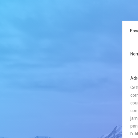
Env
Nom 
Adre
Cet
cor
cour
com
jam
pan
l’ut