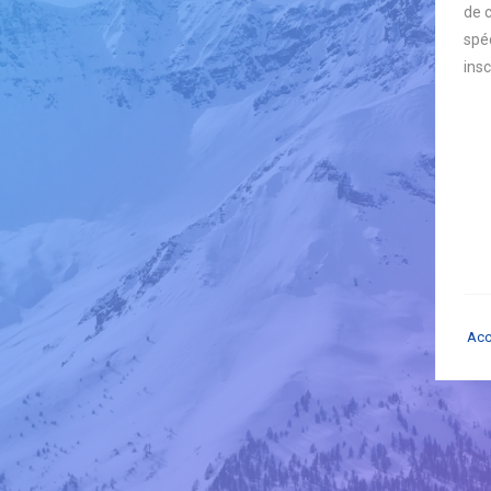
de 
spéc
insc
Acc