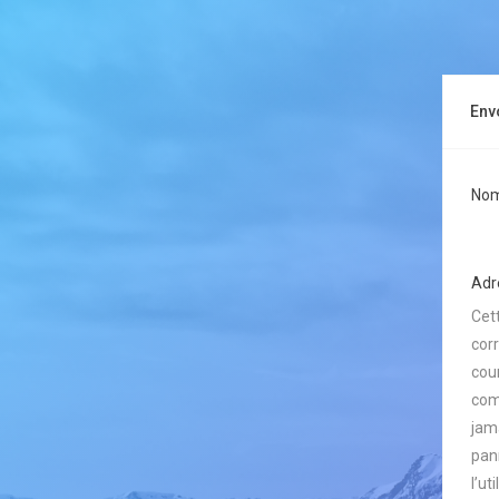
Env
Nom 
Adre
Cet
cor
cour
com
jam
pan
l’ut