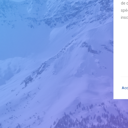
de 
spéc
insc
Acc