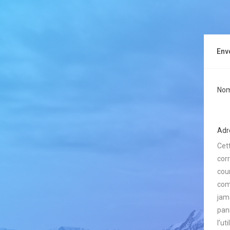
Env
Nom 
Adre
Cet
cor
cour
com
jam
pan
l’ut