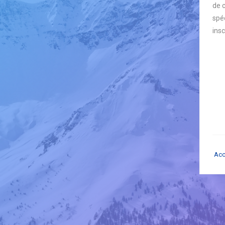
de 
spéc
insc
Acc