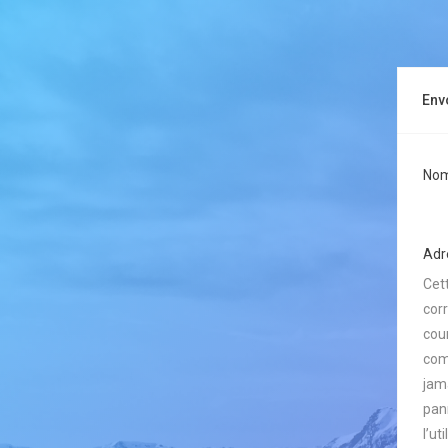
Env
Nom 
Adre
Cet
cor
cour
com
jam
pan
l’ut