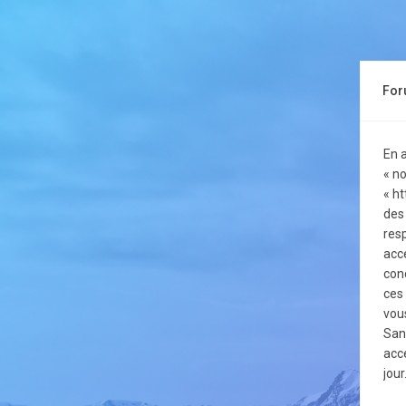
For
En 
« no
« h
des
resp
acc
con
ces
vou
San
acc
jour