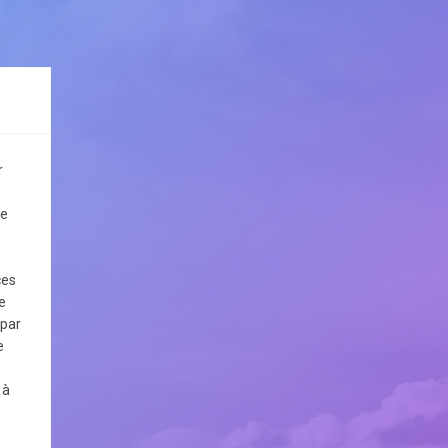
r
le
ces
e
 par
e
 à