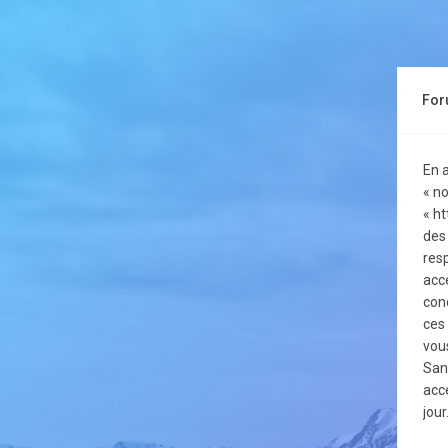
For
En 
« no
« h
des
resp
acc
con
ces
vou
San
acc
jour