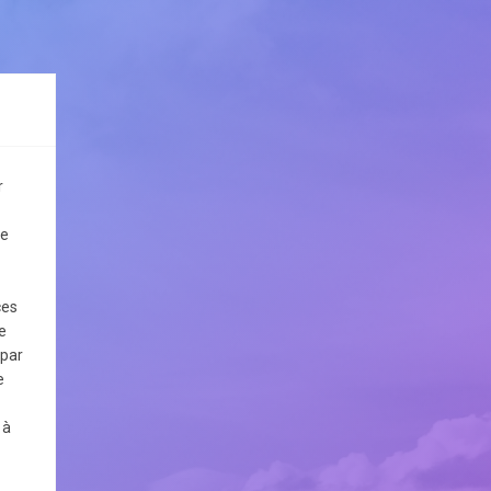
r
le
ces
e
 par
e
 à