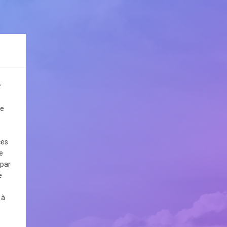
r
le
ces
e
 par
e
 à