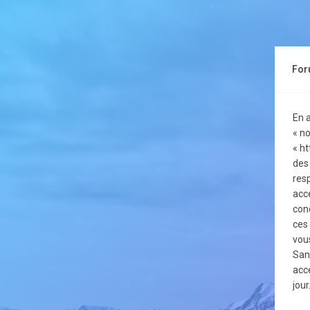
For
En 
« no
« h
des
resp
acc
con
ces
vou
San
acc
jour