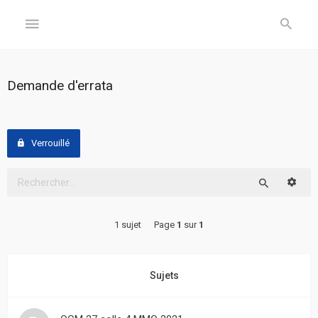
GÉNÉRAL
Demande d'errata
Accueil
Inscription
Verrouillé
Connexion
Reche
Rechercher
FORUM
1 sujet
Page
1
sur
1
Sujets
sans
réponse
Sujets
Sujets