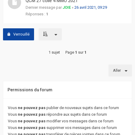
QCM 27 colle 4 MMO 2021
actifs
Dernier message par
JOIE
«
26 avril 2021, 09:29
Réponses :
1
RACCOURCIS
Recherche
Verrouillé
avancée
1 sujet
Page
1
sur
1
FAQ
L’équipe
Aller
Permissions du forum
Vous
ne pouvez pas
publier de nouveaux sujets dans ce forum
Vous
ne pouvez pas
répondre aux sujets dans ce forum
Vous
ne pouvez pas
modifier vos messages dans ce forum
Vous
ne pouvez pas
supprimer vos messages dans ce forum
Vous
ne pouvez pas
transférer de pièces jointes dans ce forum