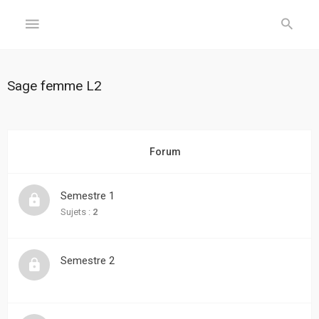
GÉNÉRAL
Sage femme L2
Accueil
Inscription
Forum
Connexion
Semestre 1
FORUM
Sujets :
2
Sujets
Semestre 2
sans
réponse
Sujets