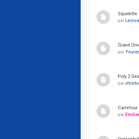
Squelette
par
Lecriva
Grand Om
par
Youne
Poly 2 Des
par
christ
Carrefour 
par
Emilie