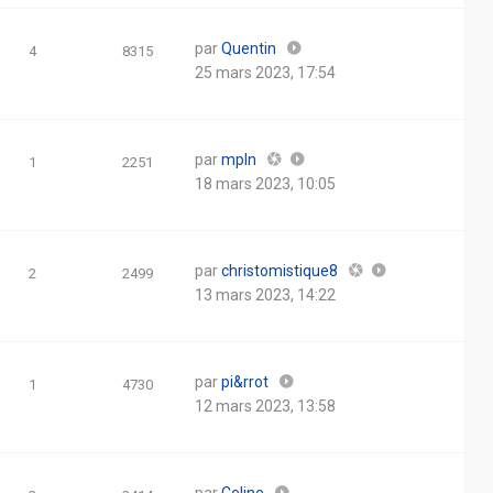
par
Quentin
4
8315
25 mars 2023, 17:54
par
mpln
1
2251
18 mars 2023, 10:05
par
christomistique8
2
2499
13 mars 2023, 14:22
par
pi&rrot
1
4730
12 mars 2023, 13:58