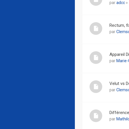
par
adcc
» 
Rectum, f
par
Clems
Appareil D
par
Marie-
Velut vs D
par
Clems
Différenc
par
Mathi