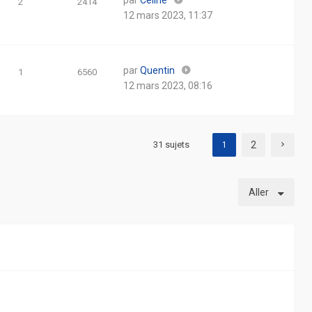
par
Celine
2
2414
12 mars 2023, 11:37
par
Quentin
1
6560
12 mars 2023, 08:16
31 sujets
2
1
Aller