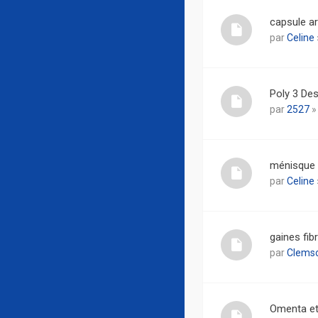
capsule ar
par
Celine
Poly 3 Des
par
2527
»
ménisque
par
Celine
gaines fib
par
Clems
Omenta et