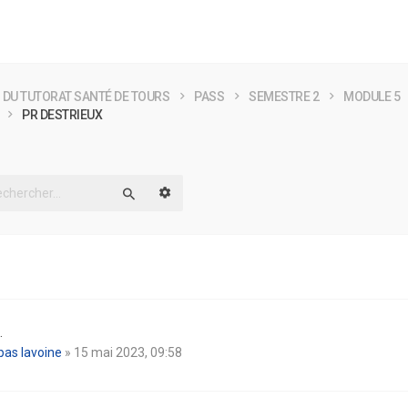
 DU TUTORAT SANTÉ DE TOURS
PASS
SEMESTRE 2
MODULE 5
PR DESTRIEUX
Recherche avancée
Rechercher
.
pas lavoine
» 15 mai 2023, 09:58