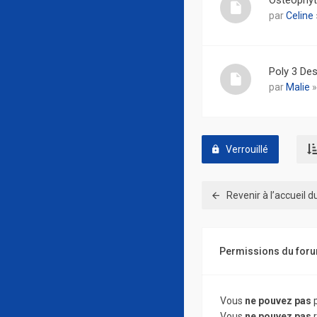
Ostéophy
par
Celine
Poly 3 Des
par
Malie
»
Verrouillé
Revenir à l’accueil 
Permissions du for
Vous
ne pouvez pas
p
Vous
ne pouvez pas
r