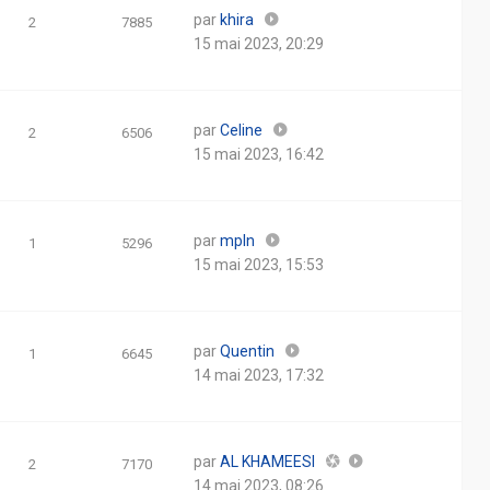
par
khira
2
7885
15 mai 2023, 20:29
par
Celine
2
6506
15 mai 2023, 16:42
par
mpln
1
5296
15 mai 2023, 15:53
par
Quentin
1
6645
14 mai 2023, 17:32
par
AL KHAMEESI
2
7170
14 mai 2023, 08:26