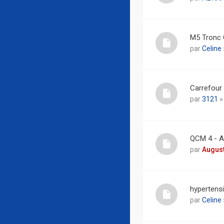
M5 Tronc
par
Celine
Carrefour 
par
3121
»
QCM 4 - A
par
August
hypertensi
par
Celine