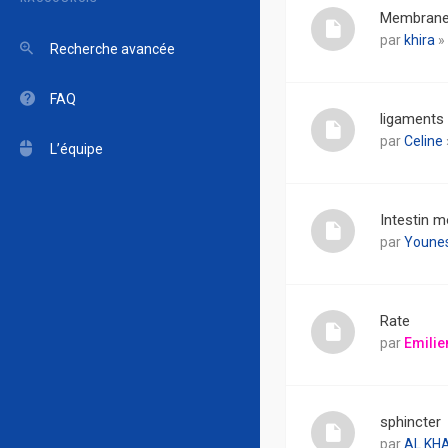
Membrane 
par
khira
»
Recherche avancée
FAQ
ligaments
par
Celine
L’équipe
Intestin 
par
Youne
Rate
par
Emilie
sphincter
par
AL KH