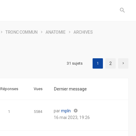
TRONC COMMUN
ANATOMIE
ARCHIVES
31 sujets
2
1
Réponses
Vues
Dernier message
par
mpln
1
5584
16 mai 2023, 19:26