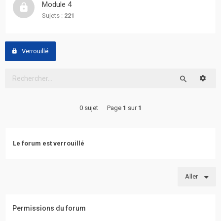
Module 4
actifs
Sujets :
221
RACCOURCIS
Verrouillé
Recherche
avancée
Reche
Rechercher
FAQ
0 sujet
Page
1
sur
1
L’équipe
Le forum est verrouillé
Aller
Permissions du forum