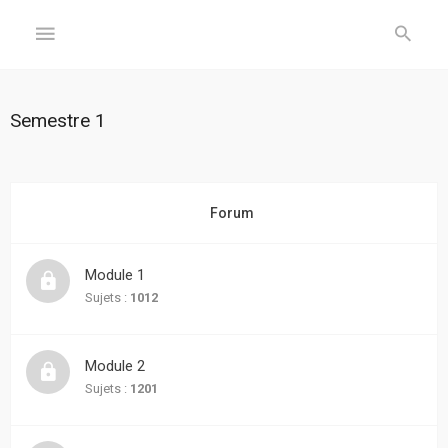
GÉNÉRAL
Semestre 1
Accueil
Inscription
Forum
Connexion
Module 1
FORUM
Sujets :
1012
Sujets
Module 2
sans
réponse
Sujets :
1201
Sujets