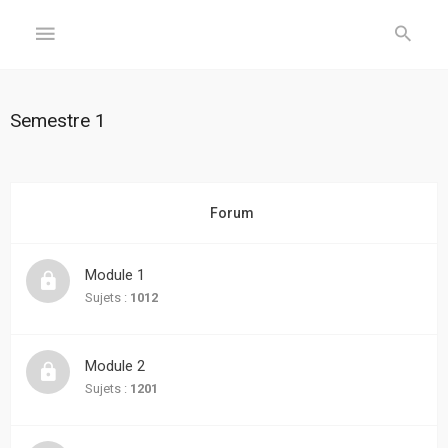
GÉNÉRAL
Semestre 1
Accueil
Inscription
Forum
Connexion
Module 1
FORUM
Sujets :
1012
Sujets
Module 2
sans
réponse
Sujets :
1201
Sujets