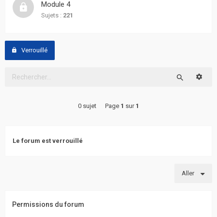
Module 4
actifs
Sujets :
221
RACCOURCIS
Verrouillé
Recherche
avancée
Reche
Rechercher
FAQ
0 sujet
Page
1
sur
1
L’équipe
Le forum est verrouillé
Aller
Permissions du forum