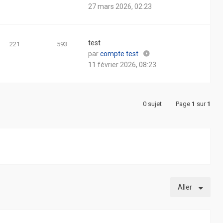
le
27 mars 2026, 02:23
dernier
message
test
221
593
Consulter
par
compte test
le
11 février 2026, 08:23
dernier
message
0 sujet
Page
1
sur
1
Aller