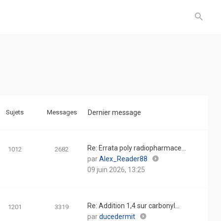
Sujets
Messages
Dernier message
Re: Errata poly radiopharmace…
1012
2682
Consulter
par
Alex_Reader88
le
09 juin 2026, 13:25
dernier
message
Re: Addition 1,4 sur carbonyl…
1201
3319
Consulter
par
ducedermit