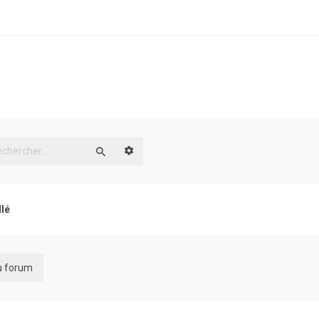
Recherche avancée
Rechercher
llé
du forum