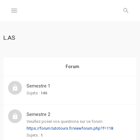
GÉNÉRAL
L.AS
Accueil
Inscription
Forum
Connexion
Semestre 1
FORUM
Sujets :
146
Sujets
Semestre 2
sans
réponse
Veuillez poser vos questions sur ce forum :
https://forum.tutotours.fr/viewforum.php?f=118
Sujets :
1
Sujets