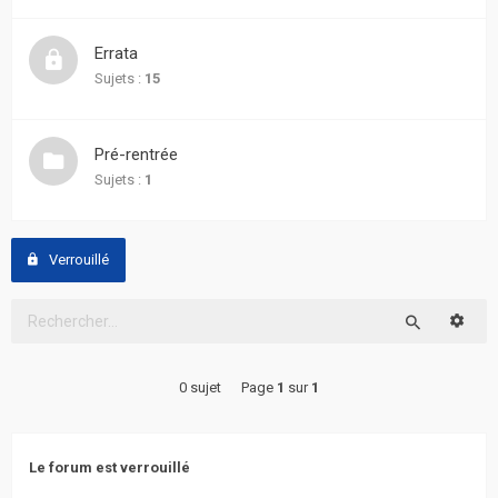
actifs
Errata
RACCOURCIS
Sujets :
15
Recherche
avancée
Pré-rentrée
Sujets :
1
FAQ
L’équipe
Verrouillé
Reche
Rechercher
0 sujet
Page
1
sur
1
Le forum est verrouillé