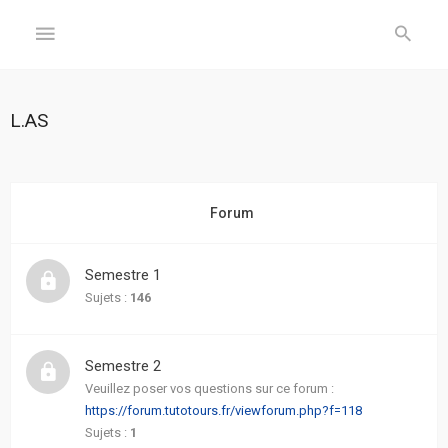
GÉNÉRAL
L.AS
Accueil
Inscription
Forum
Connexion
Semestre 1
FORUM
Sujets :
146
Sujets
Semestre 2
sans
réponse
Veuillez poser vos questions sur ce forum :
https://forum.tutotours.fr/viewforum.php?f=118
Sujets :
1
Sujets