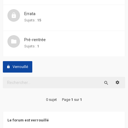
actifs
Errata
RACCOURCIS
Sujets :
15
Recherche
avancée
Pré-rentrée
Sujets :
1
FAQ
L’équipe
Verrouillé
Reche
Rechercher
0 sujet
Page
1
sur
1
Le forum est verrouillé