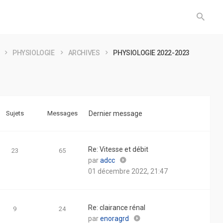
PHYSIOLOGIE
ARCHIVES
PHYSIOLOGIE 2022-2023
Sujets
Messages
Dernier message
Re: Vitesse et débit
23
65
Consulter
par
adcc
le
01 décembre 2022, 21:47
dernier
message
Re: clairance rénal
9
24
Consulter
par
enoragrd