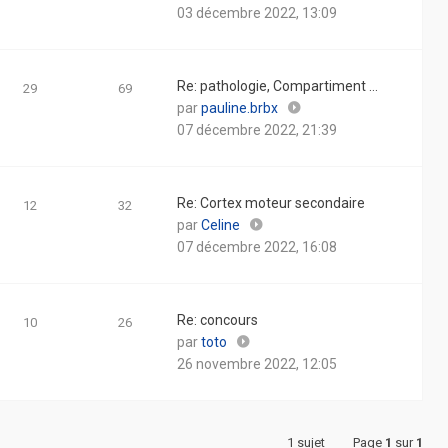
le
03 décembre 2022, 13:09
dernier
message
Re: pathologie, Compartiment …
29
69
Consulter
par
pauline.brbx
le
07 décembre 2022, 21:39
dernier
message
Re: Cortex moteur secondaire
12
32
Consulter
par
Celine
le
07 décembre 2022, 16:08
dernier
message
Re: concours
10
26
Consulter
par
toto
le
26 novembre 2022, 12:05
dernier
message
1 sujet
Page
1
sur
1