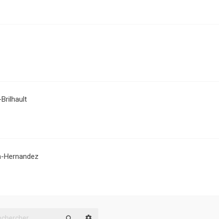
Brilhault
on-Hernandez
Recherche avancée