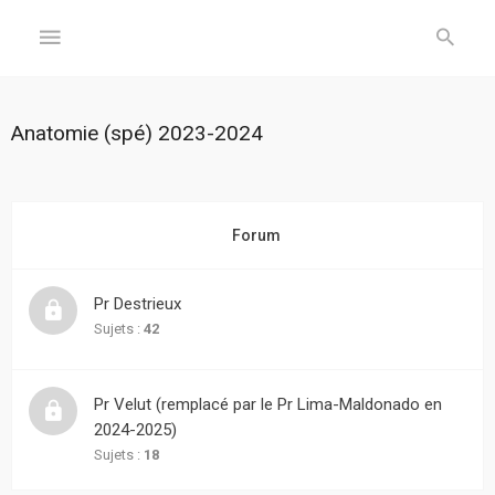
GÉNÉRAL
Anatomie (spé) 2023-2024
Accueil
Inscription
Forum
Connexion
Pr Destrieux
FORUM
Sujets :
42
Sujets
Pr Velut (remplacé par le Pr Lima-Maldonado en
sans
réponse
2024-2025)
Sujets :
18
Sujets