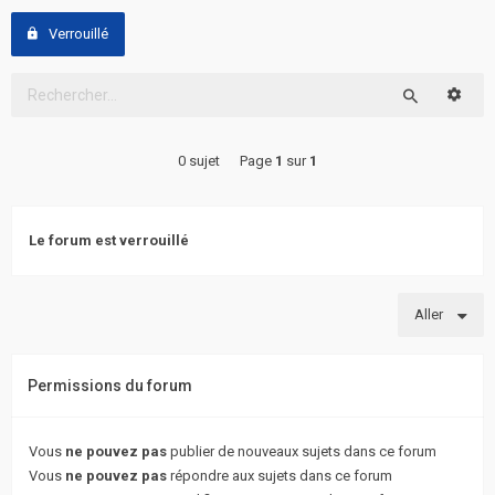
actifs
Verrouillé
RACCOURCIS
Reche
Rechercher
Recherche
avancée
0 sujet
Page
1
sur
1
FAQ
Le forum est verrouillé
L’équipe
Aller
Permissions du forum
Vous
ne pouvez pas
publier de nouveaux sujets dans ce forum
Vous
ne pouvez pas
répondre aux sujets dans ce forum