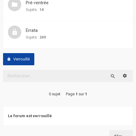
Pré-rentrée
actifs
Sujets :
14
RACCOURCIS
Errata
Recherche
Sujets :
249
avancée
FAQ
Verrouillé
L’équipe
Reche
Rechercher
0 sujet
Page
1
sur
1
Le forum est verrouillé