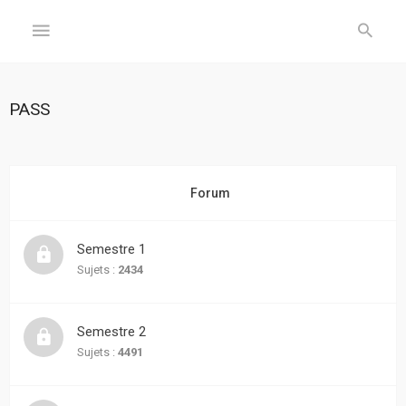
GÉNÉRAL
PASS
Accueil
Inscription
Forum
Connexion
Semestre 1
FORUM
Sujets :
2434
Sujets
Semestre 2
sans
réponse
Sujets :
4491
Sujets