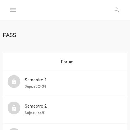
GÉNÉRAL
PASS
Accueil
Inscription
Forum
Connexion
Semestre 1
FORUM
Sujets :
2434
Sujets
Semestre 2
sans
réponse
Sujets :
4491
Sujets