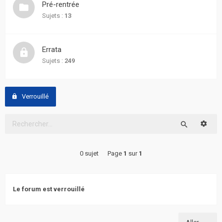
Pré-rentrée
actifs
Sujets :
13
RACCOURCIS
Errata
Recherche
Sujets :
249
avancée
FAQ
Verrouillé
L’équipe
Reche
Rechercher
0 sujet
Page
1
sur
1
Le forum est verrouillé