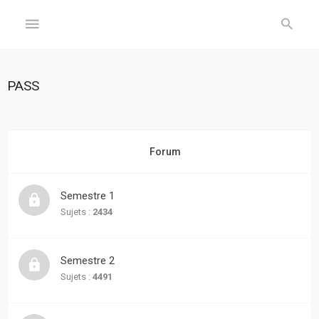
GÉNÉRAL
PASS
Accueil
Inscription
Forum
Connexion
Semestre 1
FORUM
Sujets :
2434
Sujets
Semestre 2
sans
réponse
Sujets :
4491
Sujets