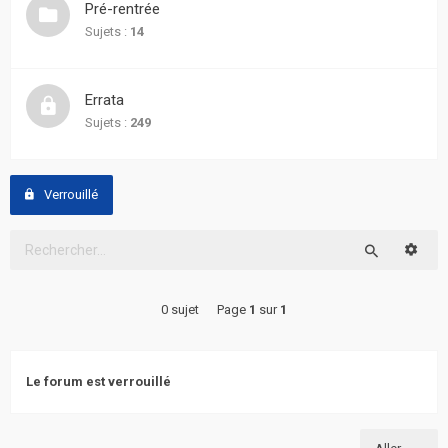
Pré-rentrée
actifs
Sujets :
14
RACCOURCIS
Errata
Recherche
Sujets :
249
avancée
FAQ
Verrouillé
L’équipe
Reche
Rechercher
0 sujet
Page
1
sur
1
Le forum est verrouillé