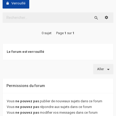
actifs
Verrouillé
RACCOURCIS
Reche
Rechercher
Recherche
0 sujet
Page
1
sur
1
avancée
FAQ
Le forum est verrouillé
L’équipe
Aller
Permissions du forum
Vous
ne pouvez pas
publier de nouveaux sujets dans ce forum
Vous
ne pouvez pas
répondre aux sujets dans ce forum
Vous
ne pouvez pas
modifier vos messages dans ce forum