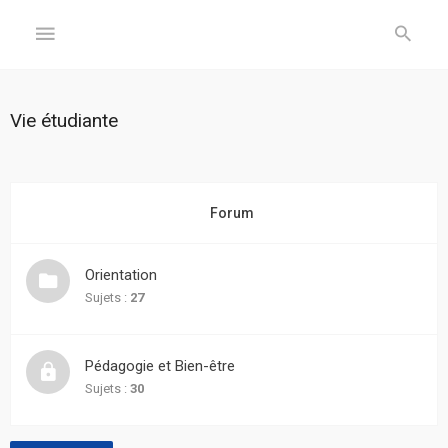
GÉNÉRAL
Vie étudiante
Accueil
Inscription
Forum
Connexion
Orientation
FORUM
Sujets :
27
Sujets
Pédagogie et Bien-être
sans
réponse
Sujets :
30
Sujets