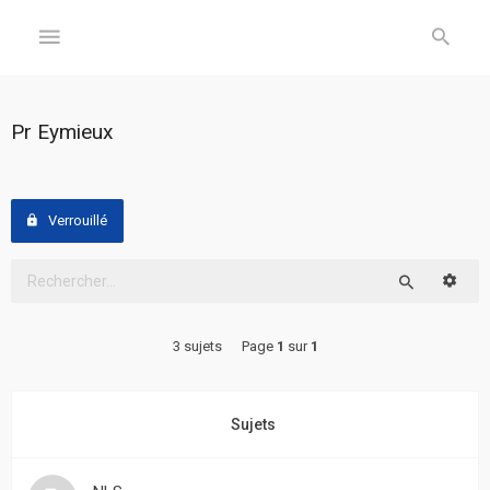
GÉNÉRAL
Pr Eymieux
Accueil
Inscription
Verrouillé
Connexion
Reche
Rechercher
FORUM
3 sujets
Page
1
sur
1
Sujets
sans
réponse
Sujets
Sujets