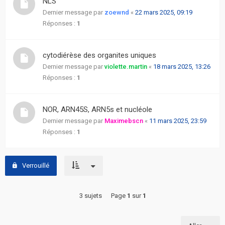
NLS
actifs
Dernier message par
zoewnd
«
22 mars 2025, 09:19
Réponses :
1
RACCOURCIS
cytodiérèse des organites uniques
Recherche
avancée
Dernier message par
violette.martin
«
18 mars 2025, 13:26
Réponses :
1
FAQ
NOR, ARN45S, ARN5s et nucléole
L’équipe
Dernier message par
Maximebscn
«
11 mars 2025, 23:59
Réponses :
1
Verrouillé
3 sujets
Page
1
sur
1