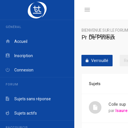
GÉNÉRAL
BIENVENUE SUR LE FORUM
PR DE PINIEUX
Pr De Pinieux
Accueil
Inscription
Verrouillé
Connexion
Sujets
FORUM
Sujets sans réponse
Colle sup
par
Isaure
Sujets actifs
RACCOURCIS