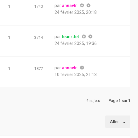
par
annavlr
1
1740
24 février 2025, 20:18
par
leanrdet
1
3714
24 février 2025, 19:36
par
annavlr
1
1877
10 février 2025, 21:13
4 sujets
Page
1
sur
1
Aller