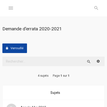
GÉNÉRAL
Demande d'errata 2020-2021
Accueil
Inscription
Verrouillé
Connexion
Reche
Rechercher
FORUM
4 sujets
Page
1
sur
1
Sujets
sans
réponse
Sujets
Sujets