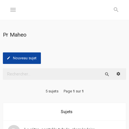
GÉNÉRAL
Pr Maheo
Accueil
Inscription
Nouveau sujet
Connexion
Reche
Rechercher
FORUM
5 sujets
Page
1
sur
1
Sujets
sans
réponse
Sujets
Sujets