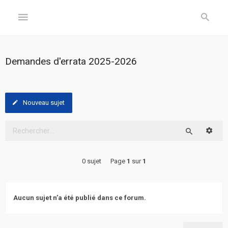
GÉNÉRAL
Demandes d'errata 2025-2026
Accueil
Inscription
Nouveau sujet
Connexion
Reche
Rechercher
FORUM
0 sujet
Page
1
sur
1
Sujets
sans
réponse
Aucun sujet n’a été publié dans ce forum.
Sujets