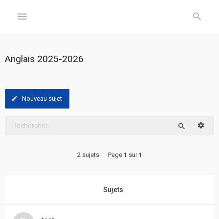
GÉNÉRAL
Anglais 2025-2026
Accueil
Inscription
Nouveau sujet
Connexion
Reche
Rechercher
FORUM
2 sujets
Page
1
sur
1
Sujets
sans
réponse
Sujets
Sujets