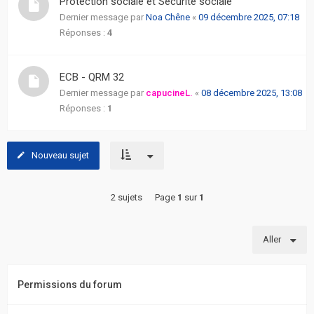
Protection sociale et Sécurité sociale
actifs
Dernier message par
Noa Chêne
«
09 décembre 2025, 07:18
Réponses :
4
RACCOURCIS
ECB - QRM 32
Recherche
avancée
Dernier message par
capucineL.
«
08 décembre 2025, 13:08
Réponses :
1
FAQ
Nouveau sujet
L’équipe
2 sujets
Page
1
sur
1
Aller
Permissions du forum