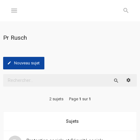
GÉNÉRAL
Pr Rusch
Accueil
Inscription
Nouveau sujet
Connexion
Reche
Rechercher
FORUM
2 sujets
Page
1
sur
1
Sujets
sans
réponse
Sujets
Sujets