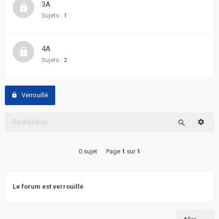
3A
actifs
Sujets :
1
RACCOURCIS
4A
Recherche
Sujets :
2
avancée
FAQ
Verrouillé
L’équipe
Reche
Rechercher
0 sujet
Page
1
sur
1
Le forum est verrouillé