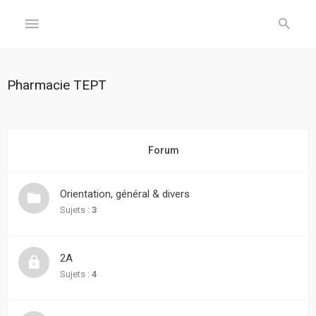
GÉNÉRAL
Pharmacie TEPT
Accueil
Inscription
Forum
Connexion
Orientation, général & divers
FORUM
Sujets :
3
Sujets
2A
sans
réponse
Sujets :
4
Sujets