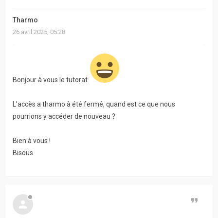
actifs
Tharmo
RACCOURCIS
26 avril 2025, 05:28
Recherche
avancée
Bonjour à vous le tutorat
FAQ
L’accès a tharmo à été fermé, quand est ce que nous
L’équipe
pourrions y accéder de nouveau ?
Bien à vous !
Bisous
Citer