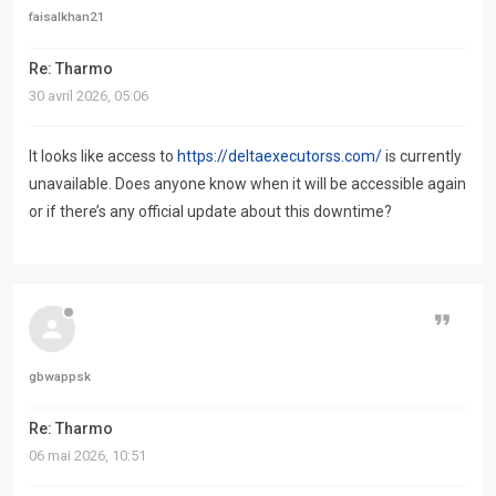
faisalkhan21
Re: Tharmo
30 avril 2026, 05:06
It looks like access to
https://deltaexecutorss.com/
is currently
unavailable. Does anyone know when it will be accessible again
or if there’s any official update about this downtime?
Citer
gbwappsk
Re: Tharmo
06 mai 2026, 10:51