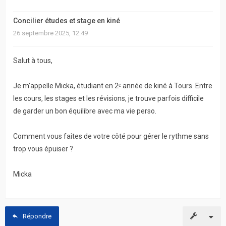
actifs
Concilier études et stage en kiné
RACCOURCIS
26 septembre 2025, 12:49
Recherche
Salut à tous,
avancée
Je m’appelle Micka, étudiant en 2ᵉ année de kiné à Tours. Entre
FAQ
les cours, les stages et les révisions, je trouve parfois difficile
de garder un bon équilibre avec ma vie perso.
L’équipe
Comment vous faites de votre côté pour gérer le rythme sans
trop vous épuiser ?
Micka
Répondre