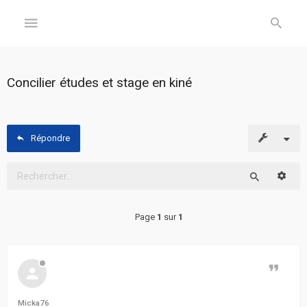
GÉNÉRAL
Concilier études et stage en kiné
Accueil
Inscription
Répondre
Connexion
Reche
Rechercher
FORUM
Page
1
sur
1
Sujets
sans
réponse
Citer
Sujets
Micka76